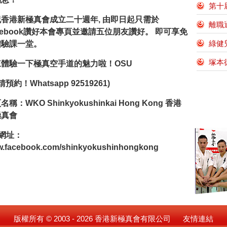
第十
祝香港新極真會成立
二
十週年, 由即日起只需於
離職
cebook讚好本會專頁並邀請五位朋友讚好。 即可享免
綠健
體驗課一堂。
塚本
來體驗一下極真空手道的魅力啦！OSU
請預約！Whatsapp 92519261)
名稱：WKO Shinkyokushinkai Hong Kong 香港
極真會
 網址：
.facebook.com/shinkyokushinhongkong
版權所有 © 2003 - 2026 香港新極真會有限公司
友情連結