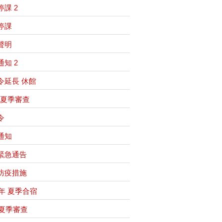
課 2
停課
聲明
知 2
令延長 休館
0 夏季審查
令
通知
緊急通告
防疫措施
8年 夏季合宿
8夏季審查