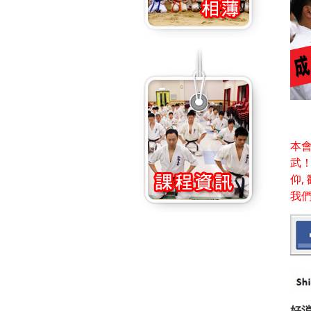
本會
武！
仰,
我們
好