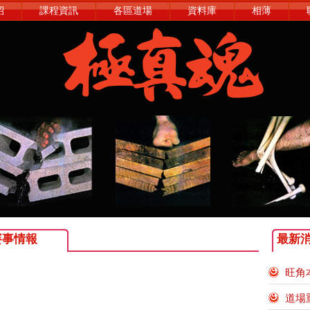
紹
課程資訊
各區道場
資料庫
相薄
賽事情報
最新
旺角
道場