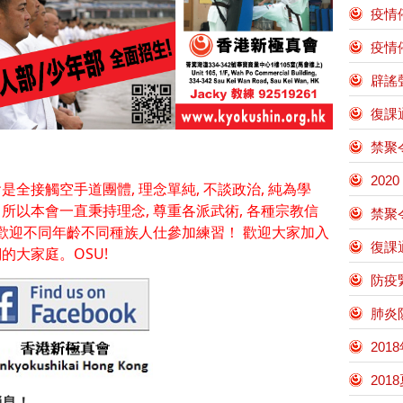
疫情停
疫情
辟謠
復課通
禁聚
202
是全接觸空手道團體, 理念單純, 不談政治, 純為學
所以本會一直秉持理念, 尊重各派武術, 各種宗教信
禁聚
 歡迎不同年齡不同種族人仕參加練習！ 歡迎大家加入
復課
的大家庭。OSU!
防疫
肺炎
201
201
消息！