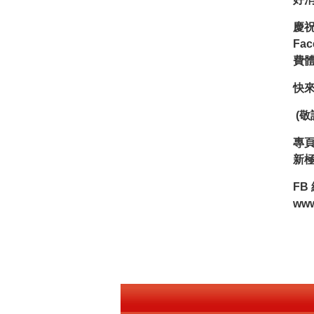
慶
Fa
費
快
(敬
專頁
新
FB
www