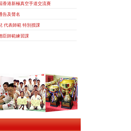
屆香港新極真空手道交流賽
通告及聲名
兒 代表師範 特別授課
德臣師範練習課