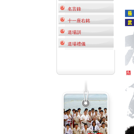
名言錄
十一座右銘
道場訓
道場禮儀