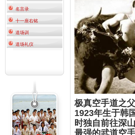
名言录
十一座右铭
道场训
道场礼仪
极真空手道之
1923年生于
时独自前往深
最强的武道空