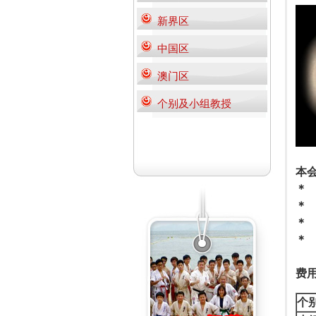
新界区
中国区
澳门区
个别及小组教授
本
＊
＊
＊
＊
费
个