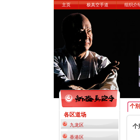
主页
极真空手道
组织介
个
各区道场
九龙区
个
香港区