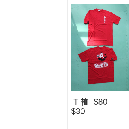
T 裇 
$30 证件 