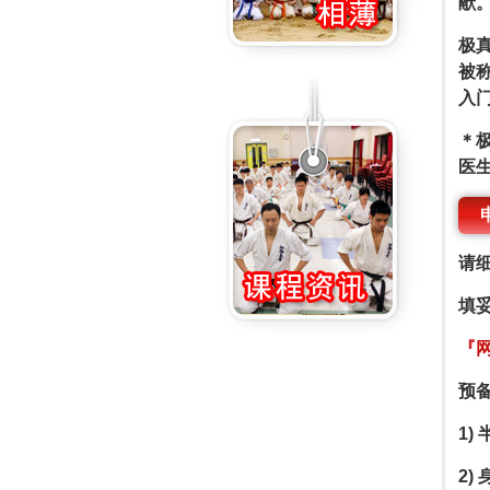
献
极
被
入
＊
医
请
填
『
预
1)
2)