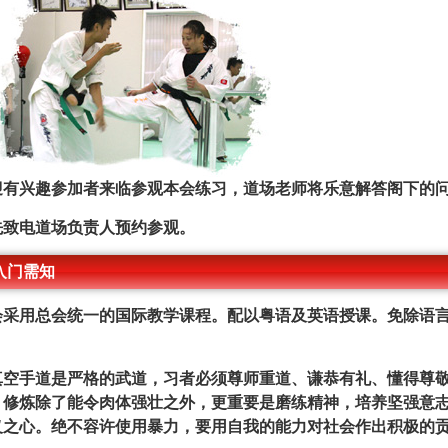
迎有兴趣参加者来临参观本会练习，道场老师将乐意解答阁下的
先致电道场负责人预约参观。
入门需知
会采用总会统一的国际教学课程。配以粤语及英语授课。免除语
。
真空手道是严格的武道，习者必须尊师重道、谦恭有礼、懂得尊
。修炼除了能令肉体强壮之外，更重要是磨练精神，培养坚强意
义之心。绝不容许使用暴力，要用自我的能力对社会作出积极的