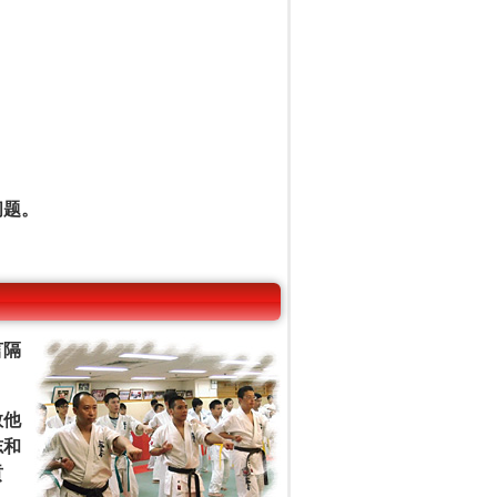
问题。
言隔
敬他
志和
贡