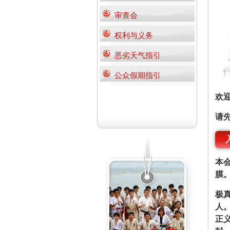
审查会
权利与义务
恶劣天气指引
公众假期指引
欢
请
本
膜
极
人
正