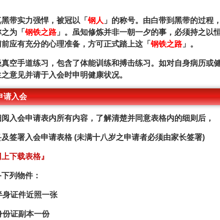
。
真黑带实力强悍，被冠以「
钢人
」的称号。由白带到黑带的过程
称之为「
钢铁之路
」。虽知修炼并非一朝一夕的事，必须持之以
门前应有充分的心理准备，方可正式踏上这「
钢铁之路
」。
极真空手道练习，包含了体能训练和搏击练习。如对自身病历或
生之意见并请于入会时申明健康状况。
申请入会
细阅入会申请表内所有内容，了解清楚并同意表格内的细则后，
妥及签署入会申请表格 (未满十八岁之申请者必须由家长签署)
网上下载表格』
备下列物件：
 半身证件近照一张
 身份证副本一份